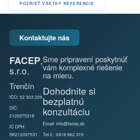
POZRIEŤ VŠETKY REFERENCIE
Kontaktujte nás
FACEP
,
Sme pripravení poskytnúť
vám komplexné riešenie
s.r.o.
na mieru.
Trenčín
Dohodnite si
IČO: 52 303 209
bezplatnú
DIČ:
konzultáciu
2120975318
Email:
info@facep.sk
IČ DPH:
SK212097531
Tel.č.: 0918 962 319