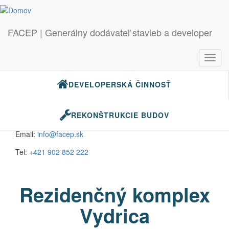
Skočiť na hlavný obsah
FACEP | Generálny dodávateľ stavieb a developer
GENERÁLNE DODÁVKY STAVIEB
Toggl
navig
DEVELOPERSKÁ ČINNOSŤ
REKONŠTRUKCIE BUDOV
Záujem
o služby
Email:
info@facep.sk
Tel:
+421 902 852 222
Rezidenčný komplex
Vydrica