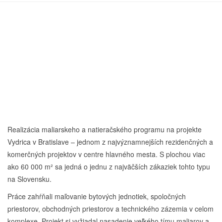
Realizácia maliarskeho a natieračského programu na projekte
Vydrica v Bratislave – jednom z najvýznamnejších rezidenčných a
komerčných projektov v centre hlavného mesta. S plochou viac
ako 60 000 m² sa jedná o jednu z najväčších zákaziek tohto typu
na Slovensku.
Práce zahŕňali maľovanie bytových jednotiek, spoločných
priestorov, obchodných priestorov a technického zázemia v celom
komplexe. Projekt si vyžiadal nasadenie veľkého tímu maliarov a