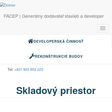
FACEP | Generálny dodávateľ stavieb a developer
GENERÁLNE DODÁVKY STAVIEB
Toggl
navig
DEVELOPERSKÁ ČINNOSŤ
Skočiť na hlavný obsah
Záujem
o služby
REKONŠTRUKCIE BUDOV
Email:
info@facep.sk
Tel:
+421 902 852 222
Skladový priestor