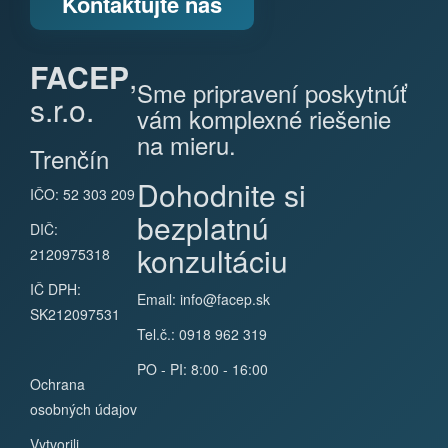
Kontaktujte nás
FACEP
,
Sme pripravení poskytnúť
s.r.o.
vám komplexné riešenie
na mieru.
Trenčín
Dohodnite si
IČO: 52 303 209
bezplatnú
DIČ:
konzultáciu
2120975318
IČ DPH:
Email:
info@facep.sk
SK212097531
Tel.č.: 0918 962 319
PO - PI: 8:00 - 16:00
Ochrana
osobných údajov
Vytvorili