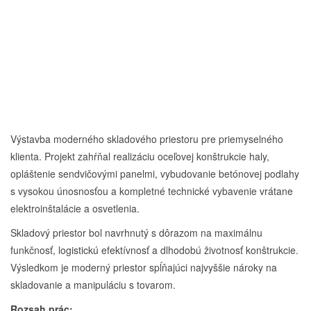
Výstavba moderného skladového priestoru pre priemyselného
klienta. Projekt zahŕňal realizáciu oceľovej konštrukcie haly,
opláštenie sendvičovými panelmi, vybudovanie betónovej podlahy
s vysokou únosnosťou a kompletné technické vybavenie vrátane
elektroinštalácie a osvetlenia.
Skladový priestor bol navrhnutý s dôrazom na maximálnu
funkčnosť, logistickú efektívnosť a dlhodobú životnosť konštrukcie.
Výsledkom je moderný priestor spĺňajúci najvyššie nároky na
skladovanie a manipuláciu s tovarom.
Rozsah prác: