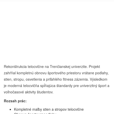
Rekonštrukcia telocvične na Trenčianskej univerzite. Projekt
zahŕňal kompletnú obnovu športového priestoru vrátane podlahy,
stien, stropu, osvetlenia a priľahlého fitness zázemia. Výsledkom
je moderná telocvičňa spĺňajúca štandardy pre univerzitný šport a
voľnočasové aktivity študentov.
Rozsah prác:
Kompletné maľby stien a stropov telocvične