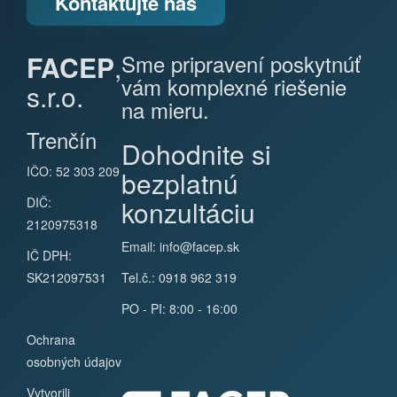
Kontaktujte nás
FACEP
,
Sme pripravení poskytnúť
vám komplexné riešenie
s.r.o.
na mieru.
Trenčín
Dohodnite si
IČO: 52 303 209
bezplatnú
DIČ:
konzultáciu
2120975318
Email:
info@facep.sk
IČ DPH:
SK212097531
Tel.č.: 0918 962 319
PO - PI: 8:00 - 16:00
Ochrana
osobných údajov
Vytvorili