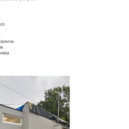
cií
 zázemia
ie
viska