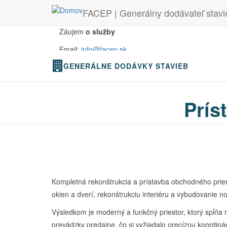
FACEP | Generálny dodávateľ stavi
Skočiť na hlavný obsah
Záujem
o služby
Email:
info@facep.sk
GENERÁLNE DODÁVKY STAVIEB
Tel:
+421 902 852 222
Prís
Kompletná rekonštrukcia a prístavba obchodného pries
okien a dverí, rekonštrukciu interiéru a vybudovanie
Výsledkom je moderný a funkčný priestor, ktorý spĺňa 
prevádzky predajne, čo si vyžiadalo precíznu koordiná