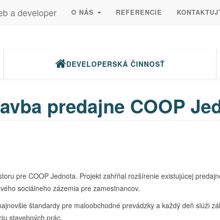
eb a developer
O NÁS
REFERENCIE
KONTAKTUJ
DEVELOPERSKÁ ČINNOSŤ
tavba predajne COOP Je
toru pre COOP Jednota. Projekt zahŕňal rozšírenie existujúcej predaj
 nového sociálneho zázemia pre zamestnancov.
najnovšie štandardy pre maloobchodné prevádzky a každý deň slúži zák
ciu stavebných prác.