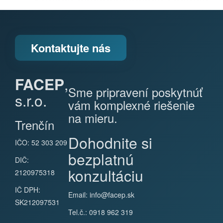
Kontaktujte nás
FACEP
,
Sme pripravení poskytnúť
s.r.o.
vám komplexné riešenie
na mieru.
Trenčín
Dohodnite si
IČO: 52 303 209
bezplatnú
DIČ:
konzultáciu
2120975318
IČ DPH:
Email:
info@facep.sk
SK212097531
Tel.č.: 0918 962 319