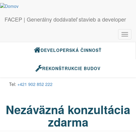
FACEP | Generálny dodávateľ stavieb a developer
GENERÁLNE DODÁVKY STAVIEB
Toggl
navig
DEVELOPERSKÁ ČINNOSŤ
Skočiť na hlavný obsah
Záujem
o služby
REKONŠTRUKCIE BUDOV
Email:
info@facep.sk
Tel:
+421 902 852 222
Nezáväzná konzultácia
zdarma