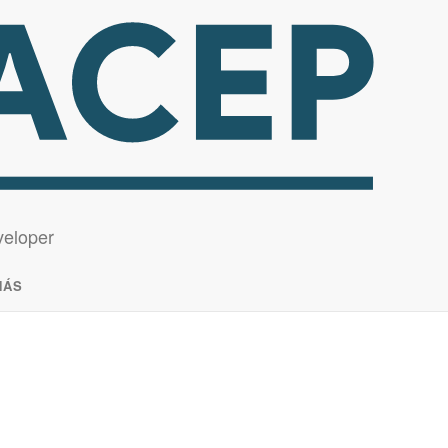
DEVELOPERSKÁ ČINNOSŤ
Kvalifikovaní pracovníci
veloper
NÁS