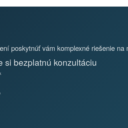
ení poskytnúť vám komplexné riešenie na 
 si bezplatnú konzultáciu
k
9
0