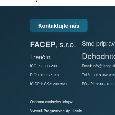
Kontaktujte nás
FACEP
, s.r.o.
Sme priprav
Dohodnite
Trenčín
IČO: 52 303 209
Email:
info@facep.s
DIČ: 2120975318
Tel.č.: 0918 962 31
IČ DPH: SK212097531
PO - PI: 8:00 - 16:0
Ochrana osobných údajov
Vytvorili
Progresívne Aplikácie