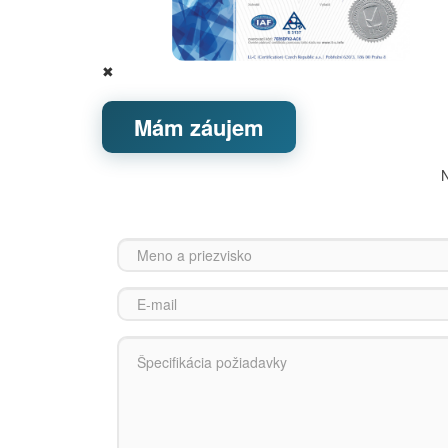
✖
Mám záujem
N
Meno a priezvisko
*
E-mail
*