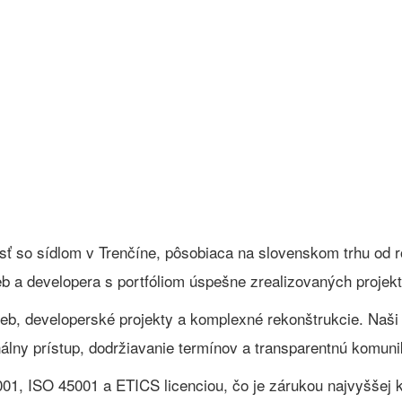
ť so sídlom v Trenčíne, pôsobiaca na slovenskom trhu od r
eb a developera s portfóliom úspešne zrealizovaných projek
eb, developerské projekty a komplexné rekonštrukcie. Naši
onálny prístup, dodržiavanie termínov a transparentnú komuni
01, ISO 45001 a ETICS licenciou, čo je zárukou najvyššej k