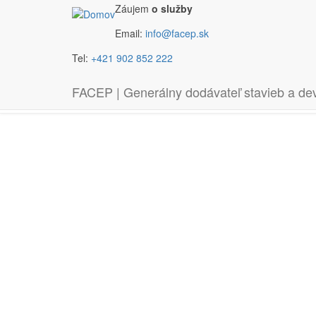
Záujem
o služby
Email:
info@facep.sk
Skočiť na hlavný obsah
Tel:
+421 902 852 222
FACEP | Generálny dodávateľ stavieb a de
GENERÁLNE DODÁVKY STAVIEB