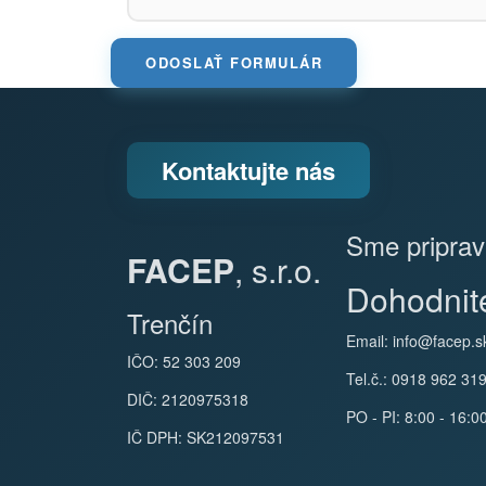
Špecifikácia požiadavky
*
ODOSLAŤ FORMULÁR
Kontaktujte nás
Sme priprav
FACEP
, s.r.o.
Dohodnite
Trenčín
Email:
info@facep.s
IČO: 52 303 209
Tel.č.: 0918 962 31
DIČ: 2120975318
PO - PI: 8:00 - 16:0
IČ DPH: SK212097531