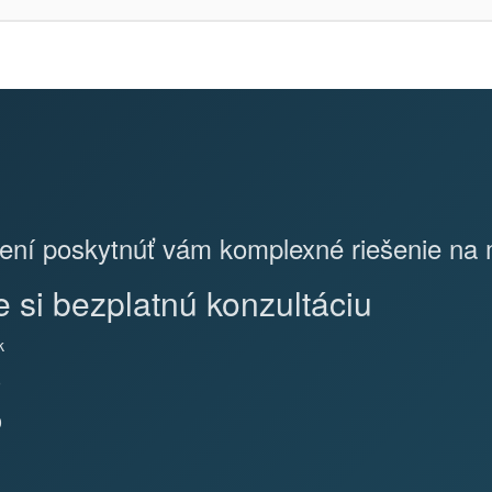
ení poskytnúť vám komplexné riešenie na 
 si bezplatnú konzultáciu
k
9
0